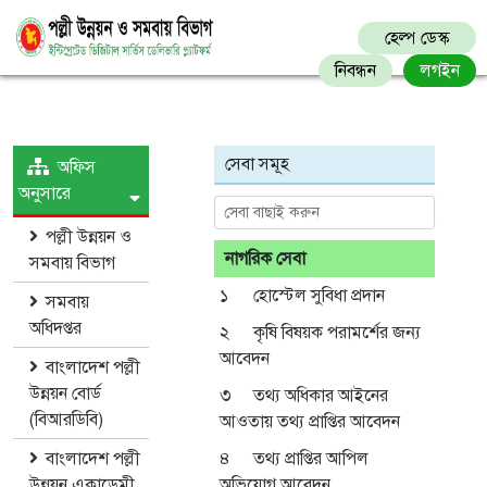
হেল্প ডেস্ক
নিবন্ধন
লগইন
সেবা সমূহ
অফিস
অনুসারে
পল্লী উন্নয়ন ও
নাগরিক সেবা
সমবায় বিভাগ
১
হোস্টেল সুবিধা প্রদান
সমবায়
অধিদপ্তর
২
কৃষি বিষয়ক পরামর্শের জন্য
আবেদন
বাংলাদেশ পল্লী
উন্নয়ন বোর্ড
৩
তথ্য অধিকার আইনের
(বিআরডিবি)
আওতায় তথ্য প্রাপ্তির আবেদন
বাংলাদেশ পল্লী
৪
তথ্য প্রাপ্তির আপিল
উন্নয়ন একাডেমী
অভিযোগ আবেদন