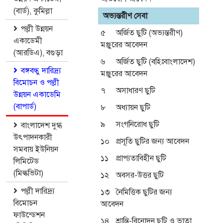
(বার্ড), কুমিল্লা
অভ্যন্তরীণ সেবা
পল্লী উন্নয়ন
৫
অর্জিত ছুটি (অভ্যন্তরীণ)
একাডেমী
মঞ্জুরের আবেদন
(আরডিএ), বগুড়া
৬
অর্জিত ছুটি (বহিঃবাংলাদেশ)
বঙ্গবন্ধু দারিদ্র্য
মঞ্জুরের আবেদন
বিমোচন ও পল্লী
৭
অসাধারণ ছুটি
উন্নয়ন একাডেমি
(বাপার্ড)
৮
অধ্যায়ন ছুটি
৯
সংগনিরোধ ছুটি
বাংলাদেশ দুগ্ধ
উৎপাদনকারী
১০
প্রসূতি ছুটির জন্য আবেদন
সমবায় ইউনিয়ন
১১
প্রাপ্যতাবিহীন ছুটি
লিমিটেড
(মিল্কভিটা)
১২
অবসর-উত্তর ছুটি
পল্লী দারিদ্র্য
১৩
নৈমিত্তিক ছুটির জন্য
বিমোচন
আবেদন
ফাউন্ডেশন
১৪
শ্রান্তি-বিনোদন ছুটি ও ভাতা