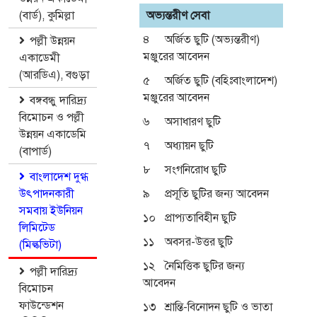
(বার্ড), কুমিল্লা
অভ্যন্তরীণ সেবা
৪
অর্জিত ছুটি (অভ্যন্তরীণ)
পল্লী উন্নয়ন
মঞ্জুরের আবেদন
একাডেমী
(আরডিএ), বগুড়া
৫
অর্জিত ছুটি (বহিঃবাংলাদেশ)
মঞ্জুরের আবেদন
বঙ্গবন্ধু দারিদ্র্য
বিমোচন ও পল্লী
৬
অসাধারণ ছুটি
উন্নয়ন একাডেমি
৭
অধ্যায়ন ছুটি
(বাপার্ড)
৮
সংগনিরোধ ছুটি
বাংলাদেশ দুগ্ধ
উৎপাদনকারী
৯
প্রসূতি ছুটির জন্য আবেদন
সমবায় ইউনিয়ন
১০
প্রাপ্যতাবিহীন ছুটি
লিমিটেড
১১
অবসর-উত্তর ছুটি
(মিল্কভিটা)
১২
নৈমিত্তিক ছুটির জন্য
পল্লী দারিদ্র্য
আবেদন
বিমোচন
ফাউন্ডেশন
১৩
শ্রান্তি-বিনোদন ছুটি ও ভাতা